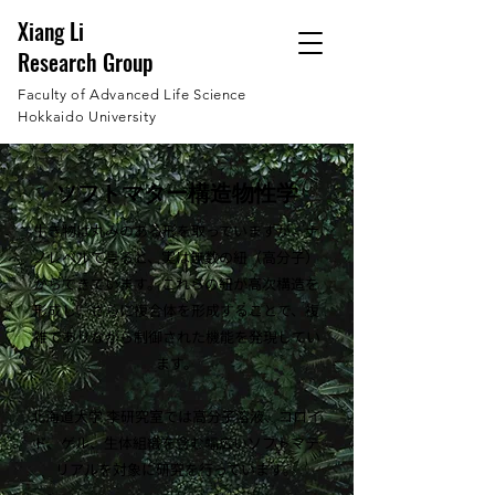
Xiang Li
Research Group
Faculty of Advanced Life Science
Hokkaido University
ソフトマター構造物性学
生き物は丸みのある形を取っていますが、ナ
ノレベルで見ると、実は無数の紐（高分子）
からできています。これらの紐が高次構造を
形成し、さらに複合体を形成することで、複
雑でありながら制御された機能を発現してい
ます。
北海道大学 李研究室では高分子溶液、コロイ
ド、ゲル、生体組織を含む幅広いソフトマテ
リアルを対象に研究を行っています。