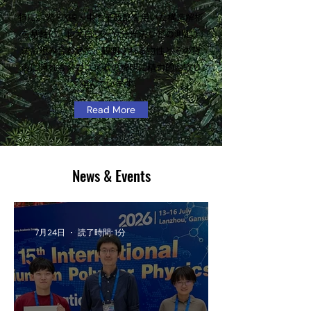
特に、光・X線・中性子散乱を用いた構造解析
を基軸に、レオロジーや分光法などの測定手
法も組み合わせて、観測される物性とその背
後に隠れるメカニズムの解明に精力的に取り
組んでいます。
Read More
News & Events
7月24日
読了時間: 1分