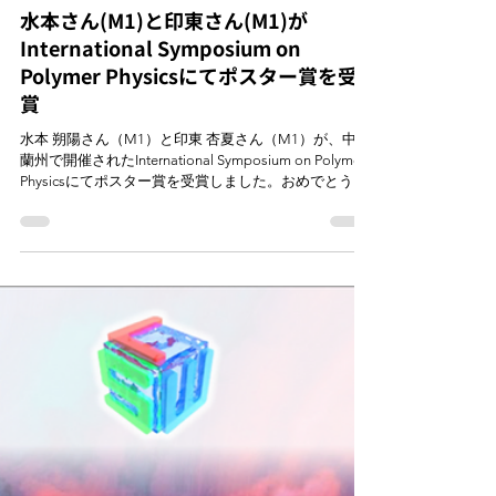
7月24日
読了時間: 1分
水本さん(M1)と印東さん(M1)が
International Symposium on
Polymer Physicsにてポスター賞を受
賞
水本 朔陽さん（M1）と印東 杏夏さん（M1）が、中国
蘭州で開催されたInternational Symposium on Polymer
Physicsにてポスター賞を受賞しました。おめでとうご
ざいます！ 水本さんは光散乱による高分子溶液構造解
析時のアーティファクトの除外方法について、印東さ
んは光散乱を用いた合成高分子の熱力学平衡定数の算
出手法について、それぞれポスター発表を行い、その
内容が高く評価されました。 修士一年生で国際学会で
発表し、さらにポスター賞を受賞するという大変素晴
らしい経験になったと思います。今後のさらなる活躍
を期待しています。