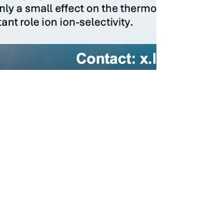
4月28日
読了時間: 1分
Dr. Carlos Lopez (Penn State) による
Seminarを5月12日に開催します
ソフトマター構造物性学研究室では、Carlos Lopez 助
教（ペンシルバニア州立大学）をお迎えし、下記のと
おりセミナーを開催いたします。 【講師】Dr. Carlos