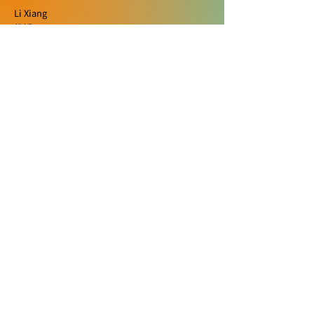
Li Xiang
教授
Dr. Carlos Lopez (Penn
水本さんと末村
北海道大学 大学院先端生命科学研究院
​ソフトマター構造物性学研究室
State) によるSeminarを
業発表会で受賞
5月12日に開催します
〒001-0021
北海道札幌市北区北21条西11丁目
北海道大学
次世代物質生命科学研究センター 6F
x.li@sci.hokudai.ac.jp
011-706-9020