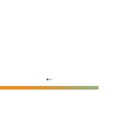
Contact
​Information
Li Xiang
教授
Dr. Carlos Lopez (Penn
水本さんと末村
北海道大学 大学院先端生命科学研究院
​ソフトマター構造物性学研究室
State) によるSeminarを
業発表会で受賞