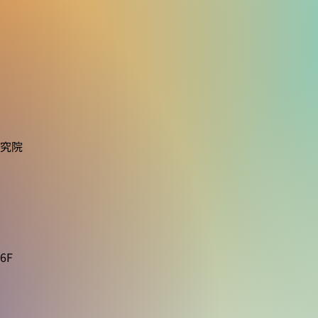
Dr. Carlos Lopez (Penn
水本
State) によるSeminarを5月
表会
12日に開催します
研究院
6F