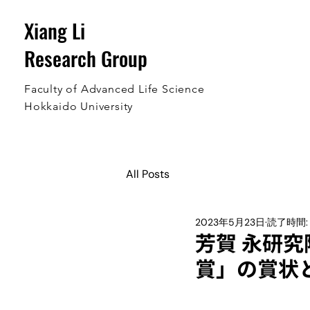
Xiang Li
Research Group
Faculty of Advanced Life Science
Hokkaido University
All Posts
2023年5月23日
読了時間: 
芳賀 永研
賞」の賞状