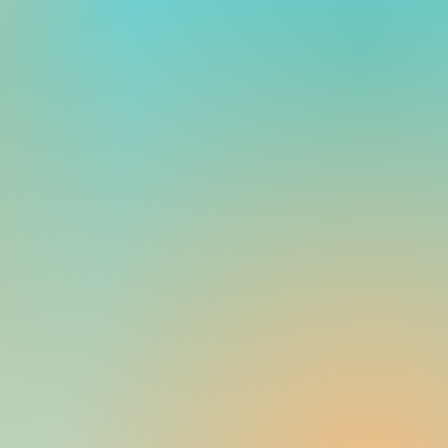
さんと末村さんが卒業発
で受賞