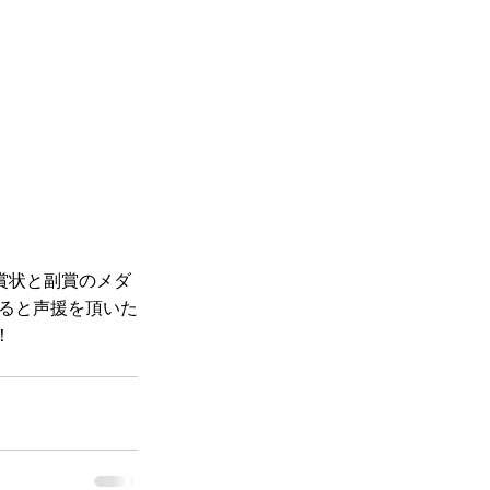
賞状と副賞のメダ
いると声援を頂いた
！