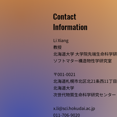
Contact
​Information
水本さん(M1)と印東さん(M1)
がInternational
Li Xiang
Symposium on Polymer
教授
Physicsにてポスター賞を受
北海道大学 大学院先端生命科学
賞
​ソフトマター構造物性学研究室
〒001-0021
北海道札幌市北区北21条西11丁目
北海道大学
次世代物質生命科学研究センター 
x.li@sci.hokudai.ac.jp
011-706-9020