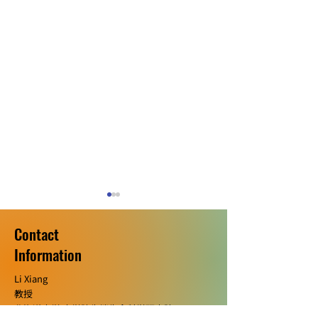
Contact
​Information
Li Xiang
教授
Dr. Carlos Lopez (Penn
水本さんと末村
北海道大学 大学院先端生命科学研究院