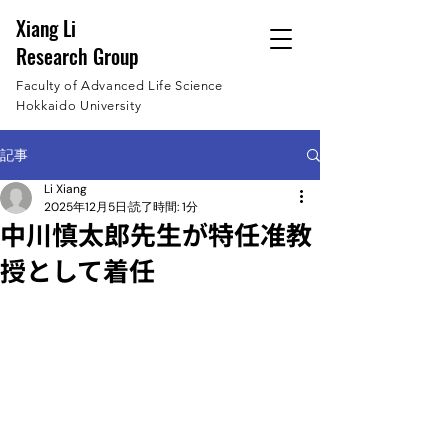
Xiang Li
Research Group
Faculty of Advanced Life Science
Hokkaido University
記事
Li Xiang
2025年12月5日
読了時間: 1分
中川慎太郎先生が特任准教
授として着任